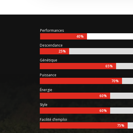
Performances
40%
40%
Descendance
25%
25%
Génétique
65%
65%
Puissance
70%
70%
Énergie
60%
60%
Style
60%
60%
Facilité d’emploi
75%
75%