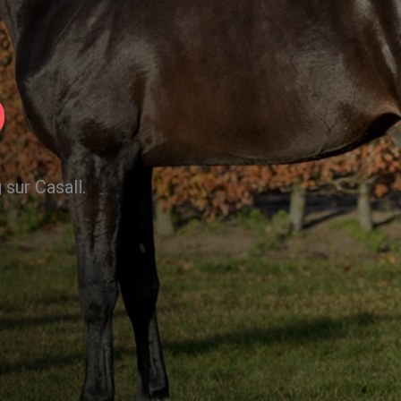
o
 sur Casall.